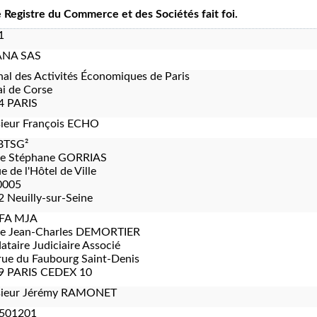
le Registre du Commerce et des Sociétés fait foi.
1
NA SAS
nal des Activités Économiques de Paris
i de Corse
4 PARIS
ieur François ECHO
BTSG²
re Stéphane GORRIAS
e de l'Hôtel de Ville
0005
 Neuilly-sur-Seine
FA MJA
re Jean-Charles DEMORTIER
taire Judiciaire Associé
rue du Faubourg Saint-Denis
9 PARIS CEDEX 10
ieur Jérémy RAMONET
501201