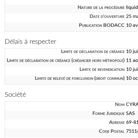
Nature de la procédure
liquid
Date d'ouverture
25 m
Publication BODACC
10 av
Délais à respecter
Limite de déclaration de créance
10 ju
Limite de déclaration de créance (créancier hors métropole)
11 a
Limite de revendication
10 ju
Limite de relevé de forclusion (droit commun)
10 oc
Société
Nom
CYR
Forme Juridique
SAS
Adresse
69-81
Code Postal
7511