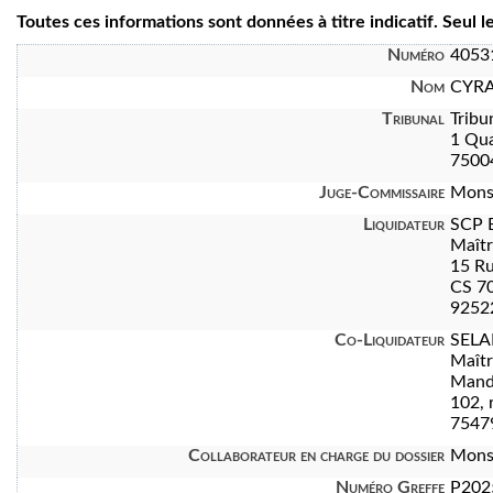
Toutes ces informations sont données à titre indicatif. Seul 
Numéro
4053
Nom
CYRA
Tribunal
Tribu
1 Qua
7500
Juge-Commissaire
Mons
Liquidateur
SCP 
Maît
15 Ru
CS 7
92522
Co-Liquidateur
SELA
Maît
Manda
102, 
7547
Collaborateur en charge du dossier
Mons
Numéro Greffe
P202