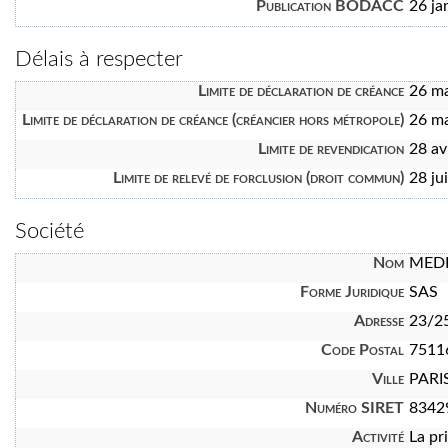
Publication BODACC
26 ja
Délais à respecter
Limite de déclaration de créance
26 m
Limite de déclaration de créance (créancier hors métropole)
26 m
Limite de revendication
28 av
Limite de relevé de forclusion (droit commun)
28 ju
Société
Nom
MEDI
Forme Juridique
SAS
Adresse
23/25
Code Postal
7511
Ville
PARI
Numéro SIRET
8342
Activité
La pr