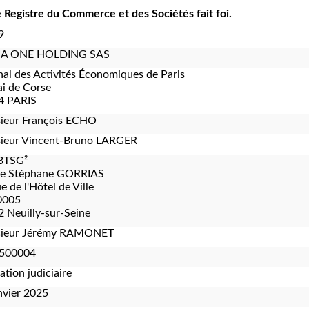
le Registre du Commerce et des Sociétés fait foi.
9
A ONE HOLDING SAS
nal des Activités Économiques de Paris
i de Corse
4 PARIS
ieur François ECHO
ieur Vincent-Bruno LARGER
BTSG²
re Stéphane GORRIAS
e de l'Hôtel de Ville
0005
 Neuilly-sur-Seine
ieur Jérémy RAMONET
500004
ation judiciaire
nvier 2025