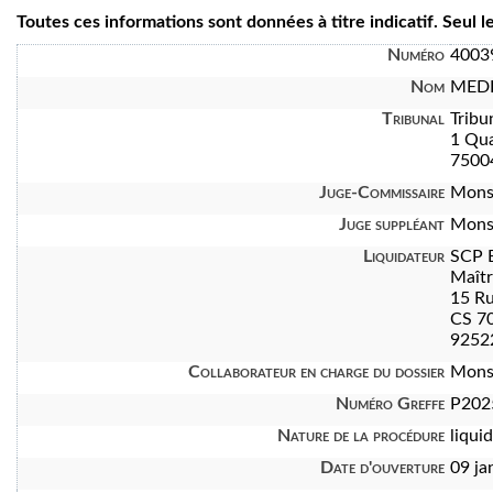
Toutes ces informations sont données à titre indicatif. Seul 
Numéro
4003
Nom
MEDI
Tribunal
Tribu
1 Qua
7500
Juge-Commissaire
Mons
Juge suppléant
Mons
Liquidateur
SCP 
Maît
15 Ru
CS 7
92522
Collaborateur en charge du dossier
Mons
Numéro Greffe
P202
Nature de la procédure
liquid
Date d'ouverture
09 ja