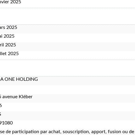
nvier 2025
ars 2025
ai 2025
ril 2025
illet 2025
A ONE HOLDING
 avenue Kléber
6
S
91080
ise de participation par achat, souscription, apport, fusion ou d