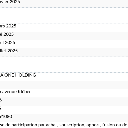
nvier 2025
ars 2025
ai 2025
ril 2025
illet 2025
A ONE HOLDING
 avenue Kléber
6
S
91080
ise de participation par achat, souscription, apport, fusion ou d