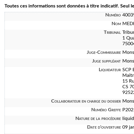
Toutes ces informations sont données à titre indicatif. Seul 
Numéro
4003
Nom
MEDI
Tribunal
Tribu
1 Qua
7500
Juge-Commissaire
Mons
Juge suppléant
Mons
Liquidateur
SCP 
Maît
15 Ru
CS 7
92522
Collaborateur en charge du dossier
Mons
Numéro Greffe
P202
Nature de la procédure
liquid
Date d'ouverture
09 ja