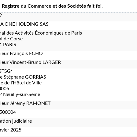
le Registre du Commerce et des Sociétés fait foi.
9
A ONE HOLDING SAS
nal des Activités Économiques de Paris
i de Corse
4 PARIS
ieur François ECHO
ieur Vincent-Bruno LARGER
BTSG²
re Stéphane GORRIAS
e de l'Hôtel de Ville
0005
 Neuilly-sur-Seine
ieur Jérémy RAMONET
500004
ation judiciaire
nvier 2025