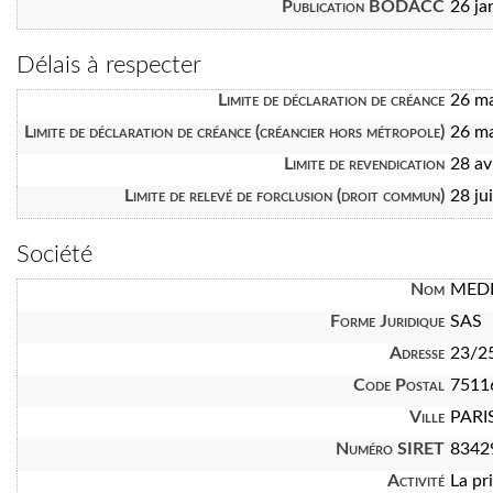
Publication BODACC
26 ja
Délais à respecter
Limite de déclaration de créance
26 m
Limite de déclaration de créance (créancier hors métropole)
26 m
Limite de revendication
28 av
Limite de relevé de forclusion (droit commun)
28 ju
Société
Nom
MEDI
Forme Juridique
SAS
Adresse
23/25
Code Postal
7511
Ville
PARI
Numéro SIRET
8342
Activité
La pr