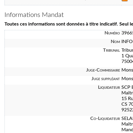
Informations Mandat
Toutes ces informations sont données à titre indicatif. Seul 
Numéro
3966
Nom
INFO
Tribunal
Tribu
1 Qua
7500
Juge-Commissaire
Mons
Juge suppléant
Mons
Liquidateur
SCP 
Maît
15 Ru
CS 7
92522
Co-Liquidateur
SELA
Maît
Manda