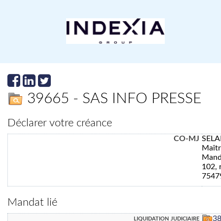
39665 - SAS INFO PRESSE
Déclarer votre créance
CO-MJ
SELA
Maît
Manda
102, 
7547
Mandat lié
liquidation judiciaire
3