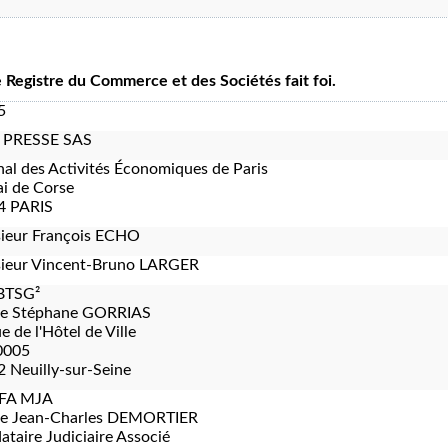
le Registre du Commerce et des Sociétés fait foi.
5
 PRESSE SAS
nal des Activités Économiques de Paris
i de Corse
4 PARIS
ieur François ECHO
ieur Vincent-Bruno LARGER
BTSG²
re Stéphane GORRIAS
e de l'Hôtel de Ville
0005
 Neuilly-sur-Seine
FA MJA
re Jean-Charles DEMORTIER
taire Judiciaire Associé