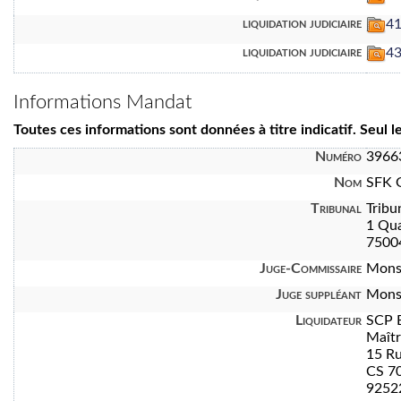
liquidation judiciaire
41
liquidation judiciaire
43
Informations Mandat
Toutes ces informations sont données à titre indicatif. Seul 
Numéro
3966
Nom
SFK 
Tribunal
Tribu
1 Qua
7500
Juge-Commissaire
Mons
Juge suppléant
Mons
Liquidateur
SCP 
Maît
15 Ru
CS 7
92522