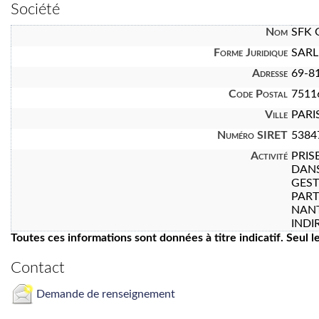
Société
Nom
SFK
Forme Juridique
SARL
Adresse
69-81
Code Postal
7511
Ville
PARI
Numéro SIRET
5384
Activité
PRIS
DANS
GEST
PART
NANT
INDI
Toutes ces informations sont données à titre indicatif. Seul 
Contact
Demande de renseignement