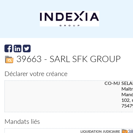
39663 - SARL SFK GROUP
Déclarer votre créance
CO-MJ
SELA
Maît
Manda
102, 
7547
Mandats liés
liquidation judiciaire
3