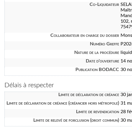
Co-Liquidateur
SELA
Maît
Manda
102, 
7547
Collaborateur en charge du dossier
Mons
Numéro Greffe
P202
Nature de la procédure
liquid
Date d'ouverture
14 n
Publication BODACC
30 n
Délais à respecter
Limite de déclaration de créance
30 ja
Limite de déclaration de créance (créancier hors métropole)
31 m
Limite de revendication
28 fé
Limite de relevé de forclusion (droit commun)
30 m