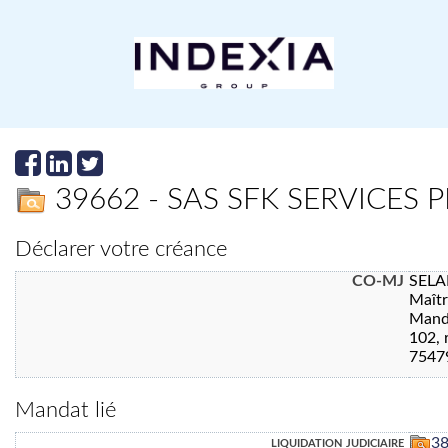
39662 - SAS SFK SERVICES 
Déclarer votre créance
CO-MJ
SELA
Maît
Manda
102, 
7547
Mandat lié
liquidation judiciaire
3