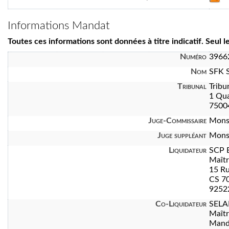
Informations Mandat
Toutes ces informations sont données à titre indicatif. Seul 
Numéro
3966
Nom
SFK 
Tribunal
Tribu
1 Qua
7500
Juge-Commissaire
Mons
Juge suppléant
Mons
Liquidateur
SCP 
Maît
15 Ru
CS 7
92522
Co-Liquidateur
SELA
Maît
Manda