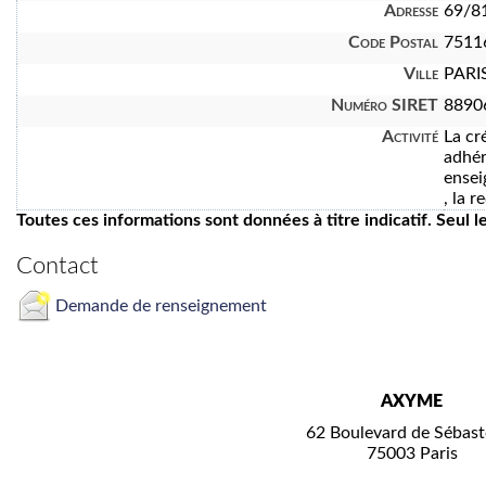
Adresse
69/81
Code Postal
7511
Ville
PARI
Numéro SIRET
8890
Activité
La cr
adhér
ensei
, la 
Toutes ces informations sont données à titre indicatif. Seul 
Contact
Demande de renseignement
AXYME
62 Boulevard de Sébast
75003 Paris