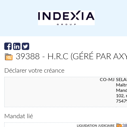
39388 - H.R.C (GÉRÉ PAR AX
Déclarer votre créance
CO-MJ
SELA
Maît
Manda
102, 
7547
Mandat lié
liquidation judiciaire
3