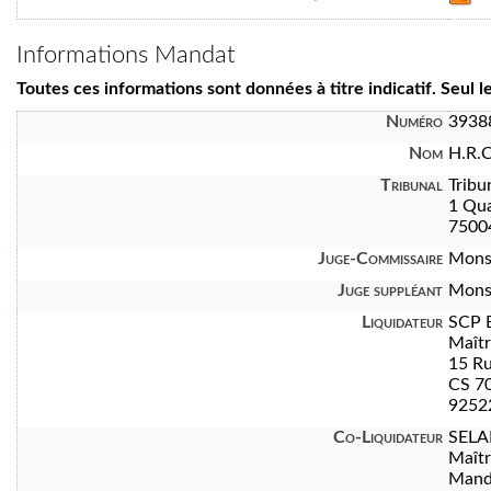
Informations Mandat
Toutes ces informations sont données à titre indicatif. Seul 
Numéro
3938
Nom
H.R.
Tribunal
Tribu
1 Qua
7500
Juge-Commissaire
Mons
Juge suppléant
Mons
Liquidateur
SCP 
Maît
15 Ru
CS 7
92522
Co-Liquidateur
SELA
Maît
Manda