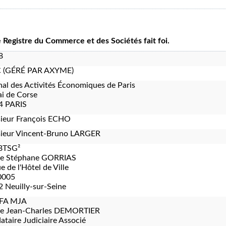
le Registre du Commerce et des Sociétés fait foi.
8
C (GÉRÉ PAR AXYME)
nal des Activités Économiques de Paris
i de Corse
4 PARIS
ieur François ECHO
ieur Vincent-Bruno LARGER
BTSG²
re Stéphane GORRIAS
e de l'Hôtel de Ville
0005
 Neuilly-sur-Seine
FA MJA
re Jean-Charles DEMORTIER
taire Judiciaire Associé