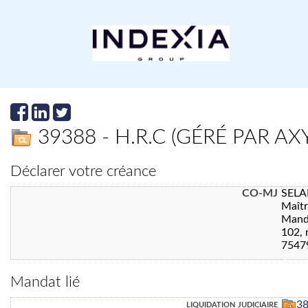
39388 - H.R.C (GÉRÉ PAR AX
Déclarer votre créance
CO-MJ
SELA
Maît
Manda
102, 
7547
Mandat lié
liquidation judiciaire
3