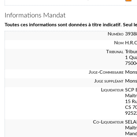
Informations Mandat
Toutes ces informations sont données à titre indicatif. Seul 
Numéro
3938
Nom
H.R.
Tribunal
Tribu
1 Qua
7500
Juge-Commissaire
Mons
Juge suppléant
Mons
Liquidateur
SCP 
Maît
15 Ru
CS 7
92522
Co-Liquidateur
SELA
Maît
Manda