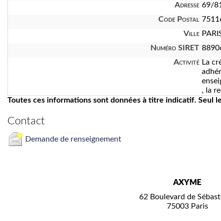
Adresse
69/81
Code Postal
7511
Ville
PARI
Numéro SIRET
8890
Activité
La cr
adhér
ensei
, la 
Toutes ces informations sont données à titre indicatif. Seul 
Contact
Demande de renseignement
AXYME
62 Boulevard de Sébast
75003 Paris