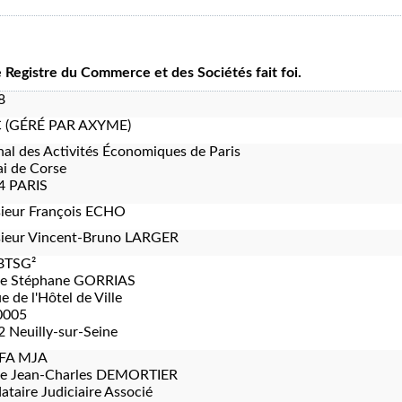
le Registre du Commerce et des Sociétés fait foi.
8
C (GÉRÉ PAR AXYME)
nal des Activités Économiques de Paris
i de Corse
4 PARIS
ieur François ECHO
ieur Vincent-Bruno LARGER
BTSG²
re Stéphane GORRIAS
e de l'Hôtel de Ville
0005
 Neuilly-sur-Seine
FA MJA
re Jean-Charles DEMORTIER
taire Judiciaire Associé