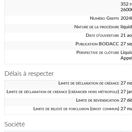
352 r
2600
Numéro Greffe
2024
Nature de la procédure
liquid
Date d'ouverture
21 a
Publication BODACC
27 s
Perspective de clôture
Liqui
Appel
Délais à respecter
Limite de déclaration de créance
27 n
Limite de déclaration de créance (créancier hors métropole)
27 ja
Limite de revendication
27 d
Limite de relevé de forclusion (droit commun)
27 m
Société