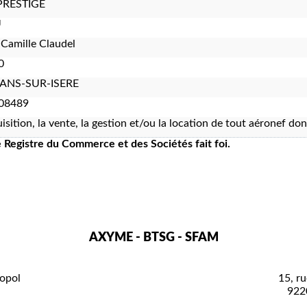
PRESTIGE
U
 Camille Claudel
0
NS-SUR-ISERE
08489
uisition, la vente, la gestion et/ou la location de tout aéronef don
le Registre du Commerce et des Sociétés fait foi.
AXYME - BTSG - SFAM
opol
15, ru
922