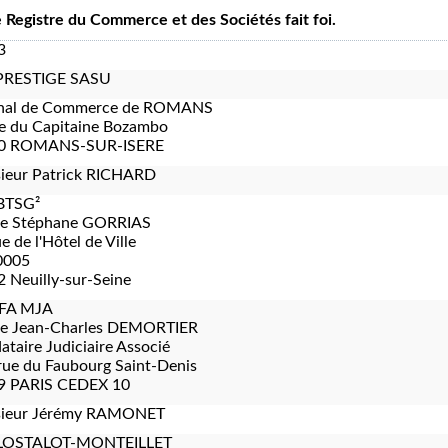
le Registre du Commerce et des Sociétés fait foi.
3
PRESTIGE SASU
unal de Commerce de ROMANS
e du Capitaine Bozambo
0 ROMANS-SUR-ISERE
ieur Patrick RICHARD
BTSG²
re Stéphane GORRIAS
e de l'Hôtel de Ville
0005
 Neuilly-sur-Seine
FA MJA
re Jean-Charles DEMORTIER
taire Judiciaire Associé
rue du Faubourg Saint-Denis
9 PARIS CEDEX 10
ieur Jérémy RAMONET
LOSTALOT-MONTEILLET