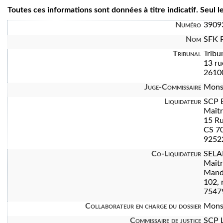
Toutes ces informations sont données à titre indicatif. Seul 
Numéro
3909
Nom
SFK 
Tribunal
Trib
13 ru
2610
Juge-Commissaire
Mons
Liquidateur
SCP 
Maît
15 Ru
CS 7
92522
Co-Liquidateur
SELA
Maît
Manda
102, 
7547
Collaborateur en charge du dossier
Mons
Commissaire de justice
SCP 