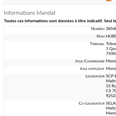
Informations Mandat
Toutes ces informations sont données à titre indicatif. Seul 
Numéro
3854
Nom
HUBS
Tribunal
Tribu
1 Qua
7500
Juge-Commissaire
Mons
Juge suppléant
Mons
Liquidateur
SCP 
Maît
15 Ru
CS 7
92522
Co-Liquidateur
SELA
Maît
Manda