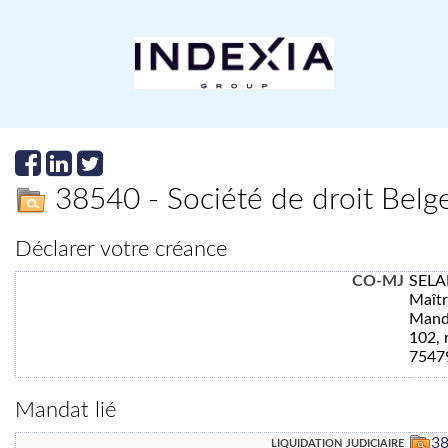
38540 - Société de droit B
Déclarer votre créance
CO-MJ
SELA
Maît
Manda
102, 
7547
Mandat lié
liquidation judiciaire
3