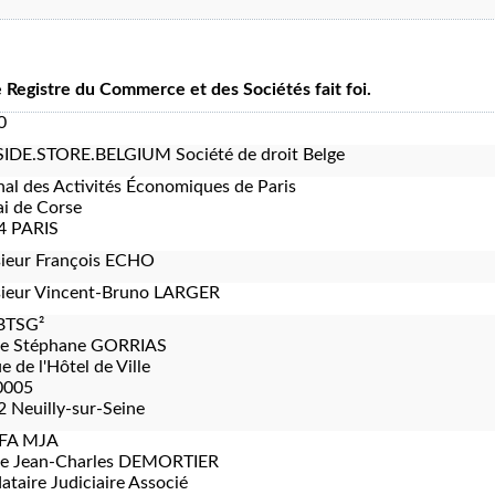
le Registre du Commerce et des Sociétés fait foi.
0
IDE.STORE.BELGIUM Société de droit Belge
nal des Activités Économiques de Paris
i de Corse
4 PARIS
ieur François ECHO
ieur Vincent-Bruno LARGER
BTSG²
re Stéphane GORRIAS
e de l'Hôtel de Ville
0005
 Neuilly-sur-Seine
FA MJA
re Jean-Charles DEMORTIER
taire Judiciaire Associé