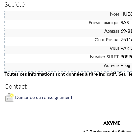
Société
Nom
HUBS
Forme Juridique
SAS
Adresse
69-81
Code Postal
7511
Ville
PARI
Numéro SIRET
8089
Activité
Prog
Toutes ces informations sont données à titre indicatif. Seul 
Contact
Demande de renseignement
AXYME