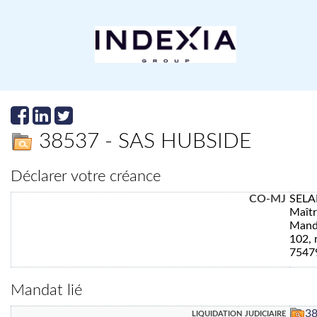
38537 - SAS HUBSIDE
Déclarer votre créance
CO-MJ
SELA
Maît
Manda
102, 
7547
Mandat lié
liquidation judiciaire
3