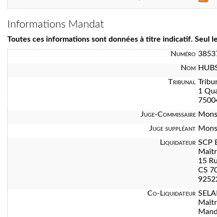
Informations Mandat
Toutes ces informations sont données à titre indicatif. Seul 
Numéro
3853
Nom
HUBS
Tribunal
Tribu
1 Qua
7500
Juge-Commissaire
Mons
Juge suppléant
Mons
Liquidateur
SCP 
Maît
15 Ru
CS 7
92522
Co-Liquidateur
SELA
Maît
Manda