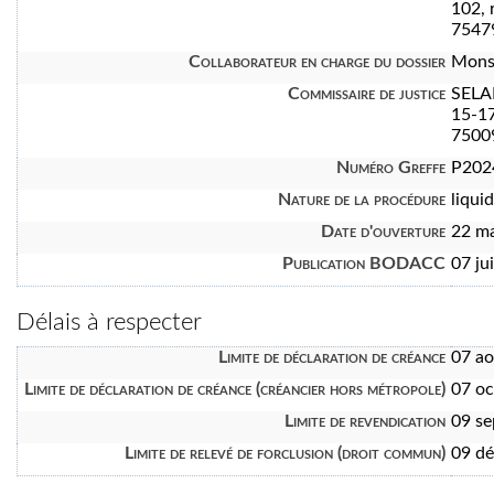
102, 
7547
Collaborateur en charge du dossier
Mons
Commissaire de justice
SEL
15-17
7500
Numéro Greffe
P202
Nature de la procédure
liquid
Date d'ouverture
22 m
Publication BODACC
07 ju
Délais à respecter
Limite de déclaration de créance
07 a
Limite de déclaration de créance (créancier hors métropole)
07 oc
Limite de revendication
09 s
Limite de relevé de forclusion (droit commun)
09 d