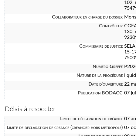
102, 
7547
Collaborateur en charge du dossier
Mons
Contrôleur
CGEA
130, 
9230
Commissaire de justice
SEL
15-17
7500
Numéro Greffe
P202
Nature de la procédure
liquid
Date d'ouverture
22 m
Publication BODACC
07 ju
Délais à respecter
Limite de déclaration de créance
07 a
Limite de déclaration de créance (créancier hors métropole)
07 oc