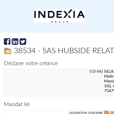
38534 - SAS HUBSIDE RELA
Déclarer votre créance
CO-MJ
SELA
Maît
Manda
102, 
7547
Mandat lié
liquidation judiciaire
3