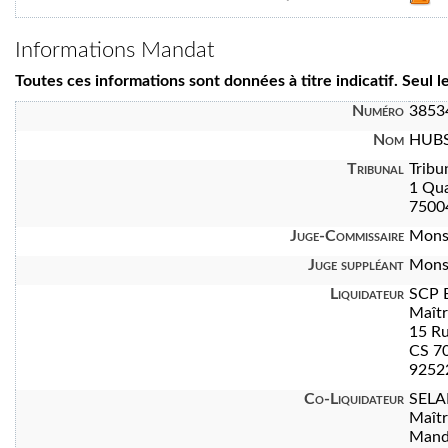
Informations Mandat
Toutes ces informations sont données à titre indicatif. Seul 
Numéro
3853
Nom
HUBS
Tribunal
Tribu
1 Qua
7500
Juge-Commissaire
Mons
Juge suppléant
Mons
Liquidateur
SCP 
Maît
15 Ru
CS 7
92522
Co-Liquidateur
SELA
Maît
Manda