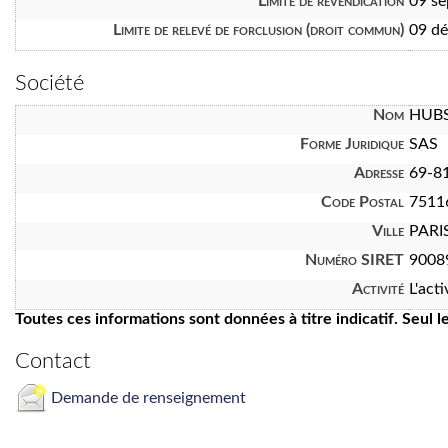
Limite de revendication
09 s
Limite de relevé de forclusion (droit commun)
09 d
Société
Nom
HUBS
Forme Juridique
SAS
Adresse
69-81
Code Postal
7511
Ville
PARI
Numéro SIRET
9008
Activité
L'act
Toutes ces informations sont données à titre indicatif. Seul 
Contact
Demande de renseignement