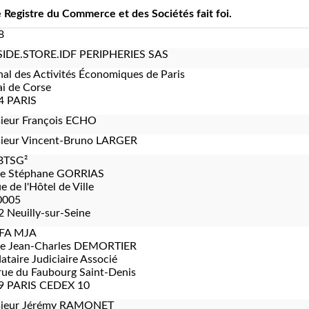
le Registre du Commerce et des Sociétés fait foi.
8
IDE.STORE.IDF PERIPHERIES SAS
nal des Activités Économiques de Paris
i de Corse
4 PARIS
ieur François ECHO
ieur Vincent-Bruno LARGER
BTSG²
re Stéphane GORRIAS
e de l'Hôtel de Ville
0005
 Neuilly-sur-Seine
FA MJA
re Jean-Charles DEMORTIER
taire Judiciaire Associé
rue du Faubourg Saint-Denis
9 PARIS CEDEX 10
ieur Jérémy RAMONET