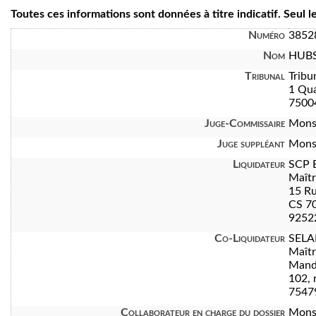
Toutes ces informations sont données à titre indicatif. Seul 
Numéro
3852
Nom
HUBS
Tribunal
Tribu
1 Qua
7500
Juge-Commissaire
Mons
Juge suppléant
Mons
Liquidateur
SCP 
Maît
15 Ru
CS 7
92522
Co-Liquidateur
SELA
Maît
Manda
102, 
7547
Collaborateur en charge du dossier
Mons