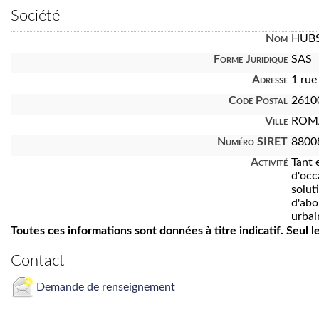
Société
Nom
HUBS
Forme Juridique
SAS
Adresse
1 rue
Code Postal
2610
Ville
ROMA
Numéro SIRET
8800
Activité
Tant 
d'occ
solut
d'abo
urbai
Toutes ces informations sont données à titre indicatif. Seul 
Contact
Demande de renseignement