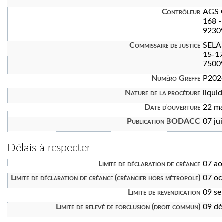
Contrôleur
AGS 
168 -
9230
Commissaire de justice
SEL
15-17
7500
Numéro Greffe
P202
Nature de la procédure
liquid
Date d'ouverture
22 m
Publication BODACC
07 ju
Délais à respecter
Limite de déclaration de créance
07 a
Limite de déclaration de créance (créancier hors métropole)
07 oc
Limite de revendication
09 s
Limite de relevé de forclusion (droit commun)
09 d