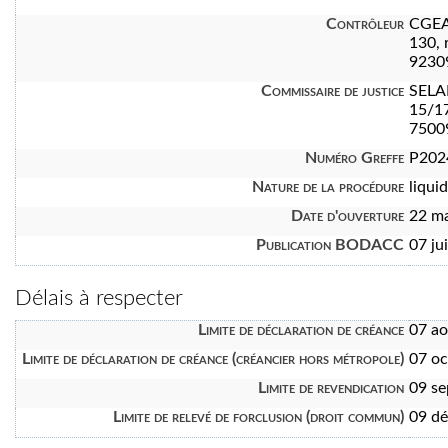
Contrôleur
CGEA
130, 
9230
Commissaire de justice
SELA
15/1
7500
Numéro Greffe
P202
Nature de la procédure
liquid
Date d'ouverture
22 m
Publication BODACC
07 ju
Délais à respecter
Limite de déclaration de créance
07 a
Limite de déclaration de créance (créancier hors métropole)
07 oc
Limite de revendication
09 s
Limite de relevé de forclusion (droit commun)
09 d