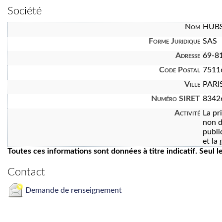
Société
Nom
HUBS
Forme Juridique
SAS
Adresse
69-81
Code Postal
7511
Ville
PARI
Numéro SIRET
8342
Activité
La pr
non d
publi
et la
Toutes ces informations sont données à titre indicatif. Seul 
Contact
Demande de renseignement