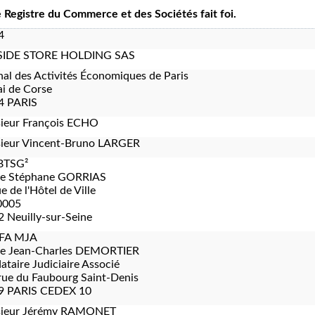
le Registre du Commerce et des Sociétés fait foi.
4
IDE STORE HOLDING SAS
nal des Activités Économiques de Paris
i de Corse
4 PARIS
ieur François ECHO
ieur Vincent-Bruno LARGER
BTSG²
re Stéphane GORRIAS
e de l'Hôtel de Ville
0005
 Neuilly-sur-Seine
FA MJA
re Jean-Charles DEMORTIER
taire Judiciaire Associé
rue du Faubourg Saint-Denis
9 PARIS CEDEX 10
ieur Jérémy RAMONET