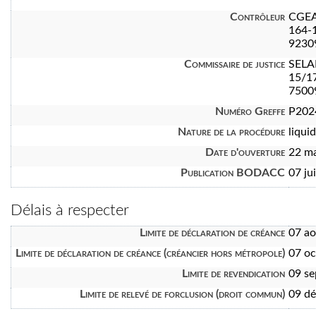
Contrôleur
CGEA
164-1
9230
Commissaire de justice
SELA
15/1
7500
Numéro Greffe
P202
Nature de la procédure
liquid
Date d'ouverture
22 m
Publication BODACC
07 ju
Délais à respecter
Limite de déclaration de créance
07 a
Limite de déclaration de créance (créancier hors métropole)
07 oc
Limite de revendication
09 s
Limite de relevé de forclusion (droit commun)
09 d