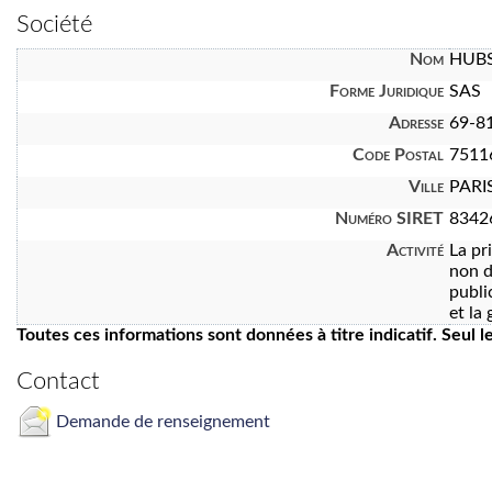
Société
Nom
HUBS
Forme Juridique
SAS
Adresse
69-81
Code Postal
7511
Ville
PARI
Numéro SIRET
8342
Activité
La pr
non d
publi
et la
Toutes ces informations sont données à titre indicatif. Seul 
Contact
Demande de renseignement