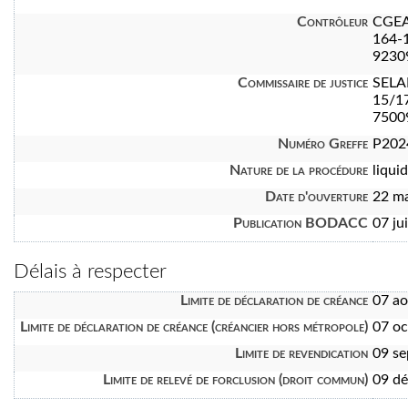
Contrôleur
CGEA
164-1
9230
Commissaire de justice
SELA
15/1
7500
Numéro Greffe
P202
Nature de la procédure
liquid
Date d'ouverture
22 m
Publication BODACC
07 ju
Délais à respecter
Limite de déclaration de créance
07 a
Limite de déclaration de créance (créancier hors métropole)
07 oc
Limite de revendication
09 s
Limite de relevé de forclusion (droit commun)
09 d