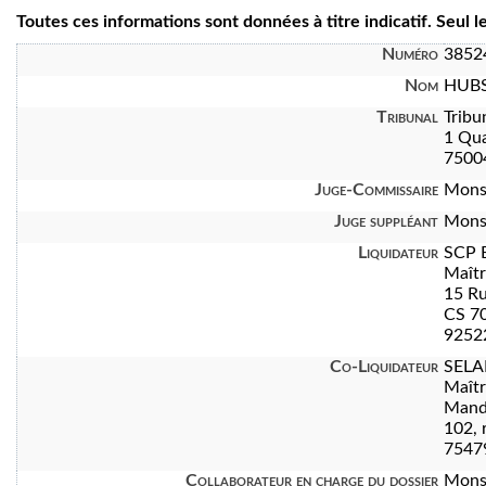
Toutes ces informations sont données à titre indicatif. Seul 
Numéro
3852
Nom
HUBS
Tribunal
Tribu
1 Qua
7500
Juge-Commissaire
Mons
Juge suppléant
Mons
Liquidateur
SCP 
Maît
15 Ru
CS 7
92522
Co-Liquidateur
SELA
Maît
Manda
102, 
7547
Collaborateur en charge du dossier
Mons