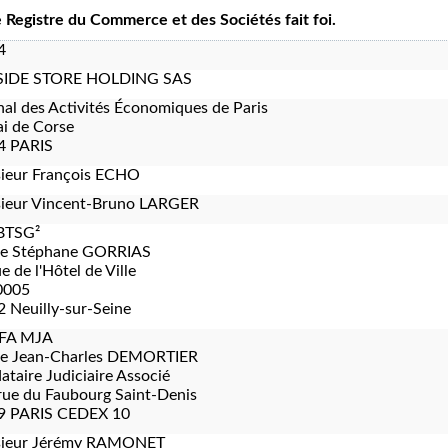
le Registre du Commerce et des Sociétés fait foi.
4
IDE STORE HOLDING SAS
nal des Activités Économiques de Paris
i de Corse
4 PARIS
ieur François ECHO
ieur Vincent-Bruno LARGER
BTSG²
re Stéphane GORRIAS
e de l'Hôtel de Ville
0005
 Neuilly-sur-Seine
FA MJA
re Jean-Charles DEMORTIER
taire Judiciaire Associé
rue du Faubourg Saint-Denis
9 PARIS CEDEX 10
ieur Jérémy RAMONET