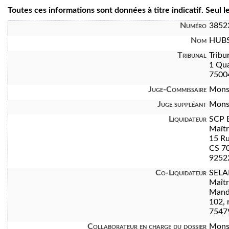
Toutes ces informations sont données à titre indicatif. Seul 
Numéro
3852
Nom
HUBS
Tribunal
Tribu
1 Qua
7500
Juge-Commissaire
Mons
Juge suppléant
Mons
Liquidateur
SCP 
Maît
15 Ru
CS 7
92522
Co-Liquidateur
SELA
Maît
Manda
102, 
7547
Collaborateur en charge du dossier
Mons