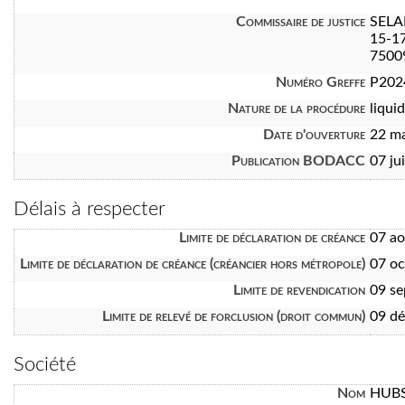
Commissaire de justice
SEL
15-17
7500
Numéro Greffe
P202
Nature de la procédure
liquid
Date d'ouverture
22 m
Publication BODACC
07 ju
Délais à respecter
Limite de déclaration de créance
07 a
Limite de déclaration de créance (créancier hors métropole)
07 oc
Limite de revendication
09 s
Limite de relevé de forclusion (droit commun)
09 d
Société
Nom
HUBS