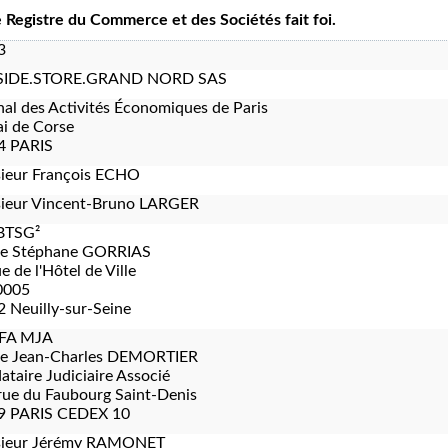
le Registre du Commerce et des Sociétés fait foi.
3
IDE.STORE.GRAND NORD SAS
nal des Activités Économiques de Paris
i de Corse
4 PARIS
ieur François ECHO
ieur Vincent-Bruno LARGER
BTSG²
re Stéphane GORRIAS
e de l'Hôtel de Ville
0005
 Neuilly-sur-Seine
FA MJA
re Jean-Charles DEMORTIER
taire Judiciaire Associé
rue du Faubourg Saint-Denis
9 PARIS CEDEX 10
ieur Jérémy RAMONET