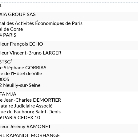
1
XIA GROUP SAS
nal des Activités Économiques de Paris
i de Corse
4 PARIS
ieur François ECHO
ieur Vincent-Bruno LARGER
BTSG²
re Stéphane GORRIAS
e de l'Hôtel de Ville
0005
 Neuilly-sur-Seine
FA MJA
re Jean-Charles DEMORTIER
taire Judiciaire Associé
rue du Faubourg Saint-Denis
9 PARIS CEDEX 10
ieur Jérémy RAMONET
RL KAPANDJI MORHANGE