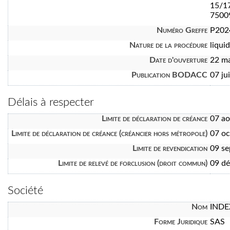
15/1
7500
Numéro Greffe
P202
Nature de la procédure
liquid
Date d'ouverture
22 m
Publication BODACC
07 ju
Délais à respecter
Limite de déclaration de créance
07 a
Limite de déclaration de créance (créancier hors métropole)
07 oc
Limite de revendication
09 s
Limite de relevé de forclusion (droit commun)
09 d
Société
Nom
INDE
Forme Juridique
SAS