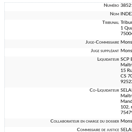
Numéro
3852
Nom
INDE
Tribunal
Tribu
1 Qua
7500
Juge-Commissaire
Mons
Juge suppléant
Mons
Liquidateur
SCP 
Maît
15 Ru
CS 7
92522
Co-Liquidateur
SELA
Maît
Manda
102, 
7547
Collaborateur en charge du dossier
Mons
Commissaire de justice
SELA