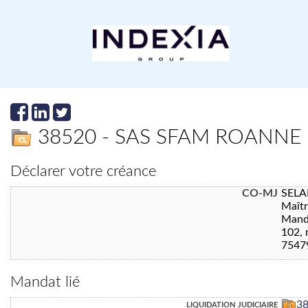
38520 - SAS SFAM ROANNE
Déclarer votre créance
CO-MJ
SELA
Maît
Manda
102, 
7547
Mandat lié
liquidation judiciaire
3