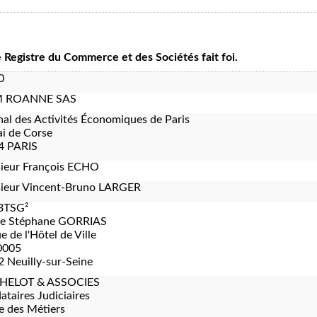
le Registre du Commerce et des Sociétés fait foi.
0
M ROANNE SAS
nal des Activités Économiques de Paris
i de Corse
4 PARIS
ieur François ECHO
ieur Vincent-Bruno LARGER
BTSG²
re Stéphane GORRIAS
e de l'Hôtel de Ville
0005
 Neuilly-sur-Seine
HELOT & ASSOCIES
taires Judiciaires
e des Métiers