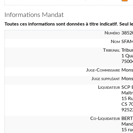
Informations Mandat
Toutes ces informations sont données à titre indicatif. Seul 
Numéro
3852
Nom
SFA
Tribunal
Tribu
1 Qua
7500
Juge-Commissaire
Mons
Juge suppléant
Mons
Liquidateur
SCP 
Maît
15 Ru
CS 7
92522
Co-Liquidateur
BERT
Manda
15 ru