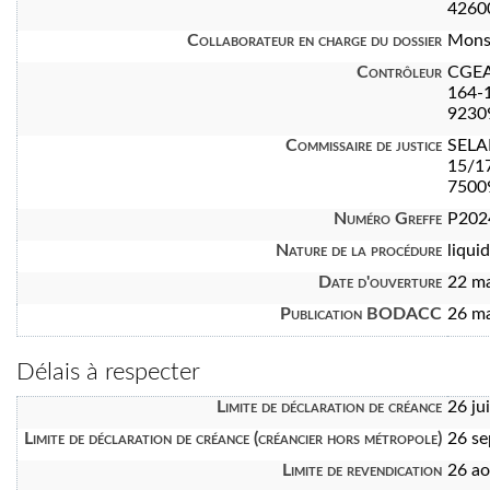
4260
Collaborateur en charge du dossier
Mons
Contrôleur
CGEA
164-1
9230
Commissaire de justice
SELA
15/1
7500
Numéro Greffe
P202
Nature de la procédure
liquid
Date d'ouverture
22 m
Publication BODACC
26 m
Délais à respecter
Limite de déclaration de créance
26 ju
Limite de déclaration de créance (créancier hors métropole)
26 s
Limite de revendication
26 a