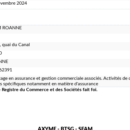
ovembre 2024
M ROANNE
, quai du Canal
0
NNE
62391
age en assurance et gestion commerciale associés. Activités de c
ts spécifiques notamment en matière d'assurance
le Registre du Commerce et des Sociétés fait foi.
AXYME - BTSG - SFAM