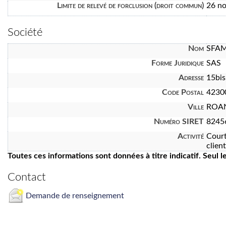
Limite de relevé de forclusion (droit commun)
26 n
Société
Nom
SFA
Forme Juridique
SAS
Adresse
15bis
Code Postal
4230
Ville
ROA
Numéro SIRET
8245
Activité
Court
clien
Toutes ces informations sont données à titre indicatif. Seul 
Contact
Demande de renseignement