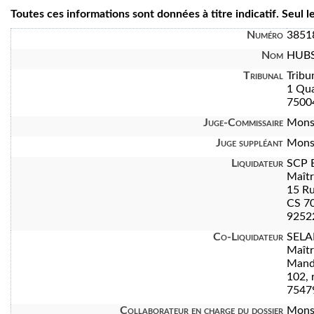
Toutes ces informations sont données à titre indicatif. Seul 
Numéro
3851
Nom
HUBS
Tribunal
Tribu
1 Qua
7500
Juge-Commissaire
Mons
Juge suppléant
Mons
Liquidateur
SCP 
Maît
15 Ru
CS 7
92522
Co-Liquidateur
SELA
Maît
Manda
102, 
7547
Collaborateur en charge du dossier
Mons