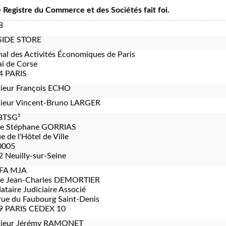
le Registre du Commerce et des Sociétés fait foi.
8
IDE STORE
nal des Activités Économiques de Paris
i de Corse
4 PARIS
ieur François ECHO
ieur Vincent-Bruno LARGER
BTSG²
re Stéphane GORRIAS
e de l'Hôtel de Ville
0005
 Neuilly-sur-Seine
FA MJA
re Jean-Charles DEMORTIER
taire Judiciaire Associé
rue du Faubourg Saint-Denis
9 PARIS CEDEX 10
ieur Jérémy RAMONET