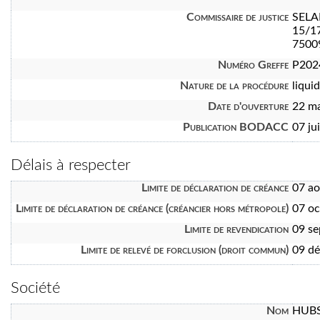
Commissaire de justice
SELA
15/1
7500
Numéro Greffe
P202
Nature de la procédure
liquid
Date d'ouverture
22 m
Publication BODACC
07 ju
Délais à respecter
Limite de déclaration de créance
07 a
Limite de déclaration de créance (créancier hors métropole)
07 oc
Limite de revendication
09 s
Limite de relevé de forclusion (droit commun)
09 d
Société
Nom
HUBS