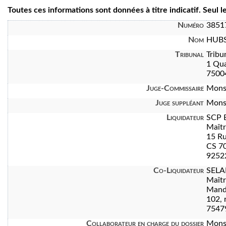
Toutes ces informations sont données à titre indicatif. Seul 
Numéro
3851
Nom
HUBS
Tribunal
Tribu
1 Qua
7500
Juge-Commissaire
Mons
Juge suppléant
Mons
Liquidateur
SCP 
Maît
15 Ru
CS 7
92522
Co-Liquidateur
SELA
Maît
Manda
102, 
7547
Collaborateur en charge du dossier
Mons