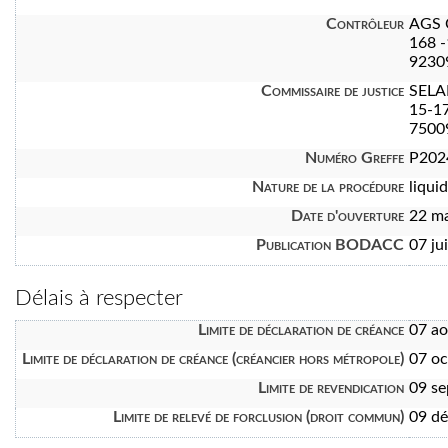
Contrôleur
AGS 
168 -
9230
Commissaire de justice
SEL
15-17
7500
Numéro Greffe
P202
Nature de la procédure
liquid
Date d'ouverture
22 m
Publication BODACC
07 ju
Délais à respecter
Limite de déclaration de créance
07 a
Limite de déclaration de créance (créancier hors métropole)
07 oc
Limite de revendication
09 s
Limite de relevé de forclusion (droit commun)
09 d