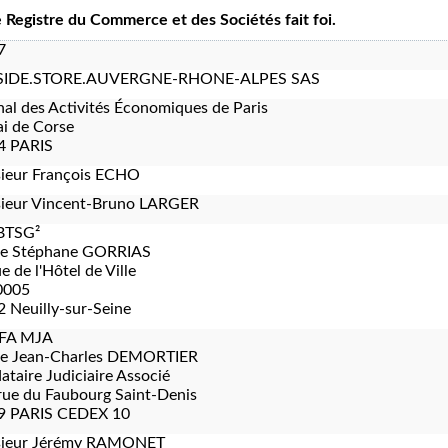
le Registre du Commerce et des Sociétés fait foi.
7
IDE.STORE.AUVERGNE-RHONE-ALPES SAS
nal des Activités Économiques de Paris
i de Corse
4 PARIS
ieur François ECHO
ieur Vincent-Bruno LARGER
BTSG²
re Stéphane GORRIAS
e de l'Hôtel de Ville
0005
 Neuilly-sur-Seine
FA MJA
re Jean-Charles DEMORTIER
taire Judiciaire Associé
rue du Faubourg Saint-Denis
9 PARIS CEDEX 10
ieur Jérémy RAMONET