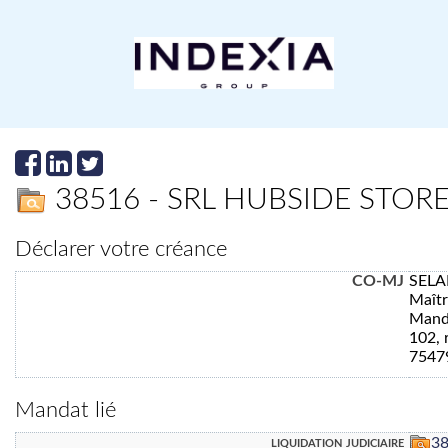
38516 - SRL HUBSIDE STORE
Déclarer votre créance
CO-MJ
SELA
Maît
Manda
102, 
7547
Mandat lié
liquidation judiciaire
3