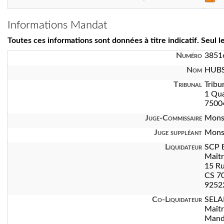
Informations Mandat
Toutes ces informations sont données à titre indicatif. Seul 
Numéro
3851
Nom
HUBS
Tribunal
Tribu
1 Qua
7500
Juge-Commissaire
Mons
Juge suppléant
Mons
Liquidateur
SCP 
Maît
15 Ru
CS 7
92522
Co-Liquidateur
SELA
Maît
Manda