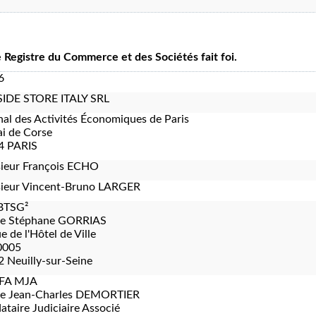
le Registre du Commerce et des Sociétés fait foi.
6
IDE STORE ITALY SRL
nal des Activités Économiques de Paris
i de Corse
4 PARIS
ieur François ECHO
ieur Vincent-Bruno LARGER
BTSG²
re Stéphane GORRIAS
e de l'Hôtel de Ville
0005
 Neuilly-sur-Seine
FA MJA
re Jean-Charles DEMORTIER
taire Judiciaire Associé