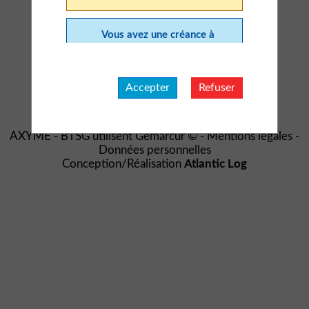
AXYME
62 Boulevard de Sébastopol
Vous avez une créance à
75003 Paris
déclarer dans la procédure
39387 - SAS FORIOU.
BTSG
Les créances déclarées en ligne
15, rue de l'hôtel ville CS 70005
feront l'objet d'un traitement
Accepter
Refuser
identique à celles dont la
92200 NEUILLY-SUR-SEINE
déclaration a été réalisée par voie
postale. Suivez les indications
suivantes pour effectuer en ligne
AXYME - BTSG utilisent
Gemarcur ©
-
Mentions légales
-
votre déclaration de créance :
Données personnelles
Remplissez le formulaire
de déclaration en ligne que
Conception/Réalisation
Atlantic Log
vous trouverez ci-après,
afin de vous aider et de
vous faciliter la réalisation
de cette déclaration. Cette
validation vous évitera
toutes formalités et
notamment l’envoi d’un
courrier.
Joignez les pièces
justificatives de votre
créance afin que celle-ci
puisse être transmise au
Mandataire judiciaire pour