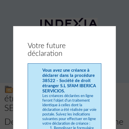
Votre future
déclaration
Vous avez une créance à
déclarer dans la procédure
38522 - Société de droit
étranger S.L SFAM IBERICA
38522 - Société de droit
SERVICIOS.
Les créances déclarées en ligne
étranger S.L SFAM IBERICA
feront l'objet d'un traitement
identique à celles dont la
SERVICIOS
déclaration a été réalisée par voie
postale. Suivez les indications
suivantes pour effectuer en ligne
Déclaration de créance en ligne
votre déclaration de créance :
Remplissez le formulaire