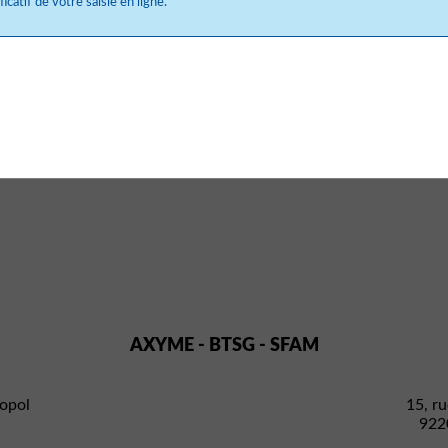
icatif de votre saisie en ligne.
AXYME - BTSG - SFAM
opol
15, ru
922