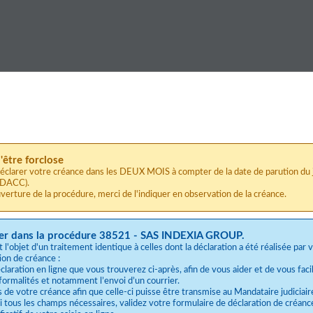
P
'être forclose
déclarer votre créance dans les DEUX MOIS à compter de la date de parution du j
BODACC).
uverture de la procédure, merci de l'indiquer en observation de la créance.
arer dans la procédure 38521 - SAS INDEXIA GROUP.
l'objet d'un traitement identique à celles dont la déclaration a été réalisée par 
ion de créance :
laration en ligne que vous trouverez ci-après, afin de vous aider et de vous facili
 formalités et notamment l’envoi d’un courrier.
es de votre créance afin que celle-ci puisse être transmise au Mandataire judiciair
 tous les champs nécessaires, validez votre formulaire de déclaration de créanc