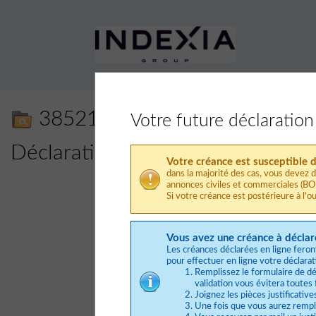
38521 - SAS INDEXIA GROU
Votre future déclaration
Déclaration de créance en ligne
Votre créance est susceptible d
dans la majorité des cas, vous devez 
annonces civiles et commerciales (
Si votre créance est postérieure à l'o
Vous avez une créance à décl
Les créances déclarées en ligne feront 
pour effectuer en ligne votre déclarat
Remplissez le formulaire de déc
validation vous évitera toutes
Joignez les pièces justificativ
Une fois que vous aurez rempli