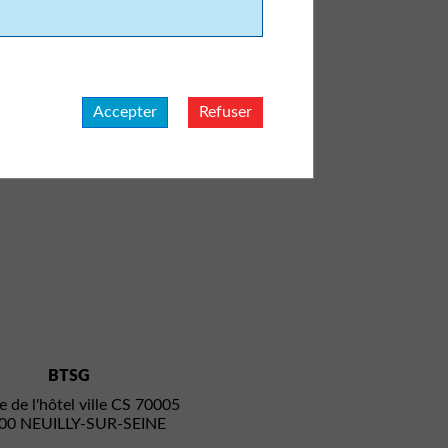
Accepter
Refuser
BTSG
e de l'hôtel ville CS 70005
00 NEUILLY-SUR-SEINE