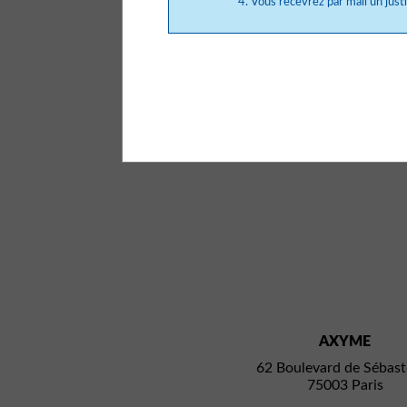
Vous recevrez par mail un justif
AXYME
62 Boulevard de Sébast
75003 Paris