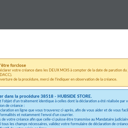
'être forclose
déclarer votre créance dans les DEUX MOIS à compter de la date de parution du j
BODACC).
uverture de la procédure, merci de l'indiquer en observation de la créance.
arer dans la procédure 38518 - HUBSIDE STORE.
l'objet d'un traitement identique à celles dont la déclaration a été réalisée par 
ion de créance :
laration en ligne que vous trouverez ci-après, afin de vous aider et de vous facili
 formalités et notamment l’envoi d’un courrier.
es de votre créance afin que celle-ci puisse être transmise au Mandataire judiciair
 tous les champs nécessaires, validez votre formulaire de déclaration de créanc