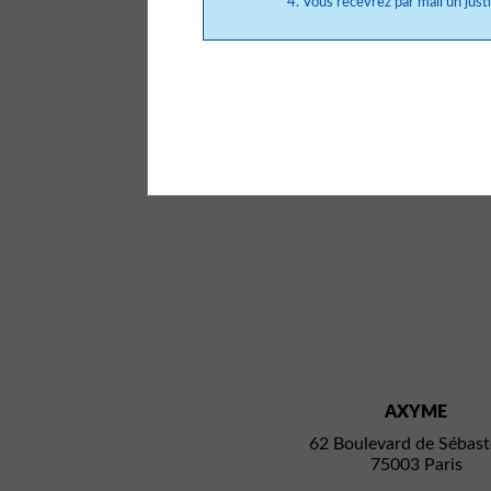
Vous recevrez par mail un justif
AXYME
62 Boulevard de Sébast
75003 Paris