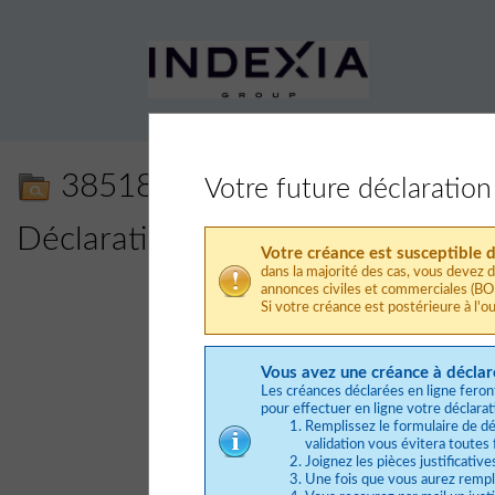
38518 - HUBSIDE STORE
Votre future déclaration
Déclaration de créance en ligne
Votre créance est susceptible d
dans la majorité des cas, vous devez 
annonces civiles et commerciales (
Si votre créance est postérieure à l'o
Vous avez une créance à décl
Les créances déclarées en ligne feront 
pour effectuer en ligne votre déclarat
Remplissez le formulaire de déc
validation vous évitera toutes
Joignez les pièces justificativ
Une fois que vous aurez rempli