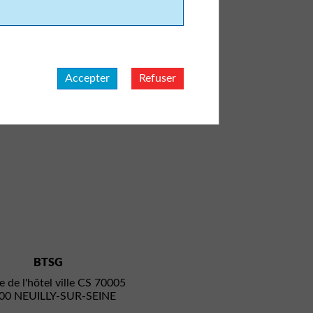
Accepter
Refuser
BTSG
e de l'hôtel ville CS 70005
00 NEUILLY-SUR-SEINE