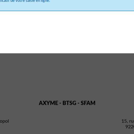
icatif de votre saisie en ligne.
AXYME - BTSG - SFAM
opol
15, ru
922